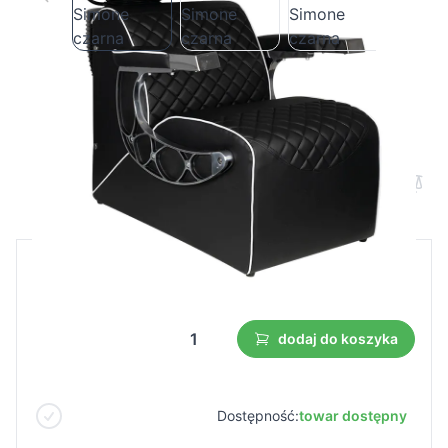
Myjnia barberska Gabbiano Simone
czarna
Cena B2B
Cena detaliczna
719,00 €
dodaj do koszyka
Dostępność:
towar dostępny