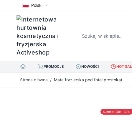
Polski
Szukaj w sklepie...
PROMOCJE
NOWOŚCI
HOT SAL
Przejdź do treści
Strona główna
/
Mata fryzjerska pod fotel prostokąt
Summer Sale -30%