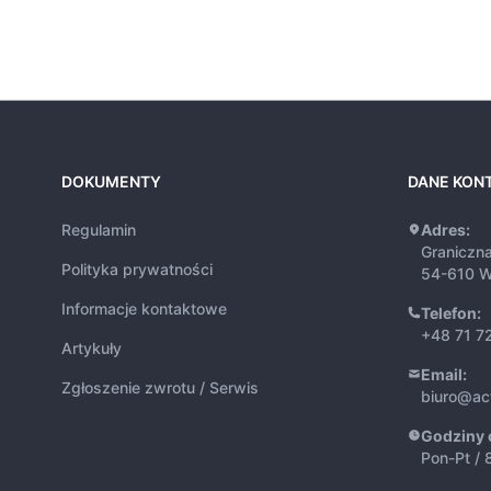
DOKUMENTY
DANE KON
Regulamin
Adres:
Graniczn
Polityka prywatności
54-610 W
Informacje kontaktowe
Telefon:
+48 71 7
Artykuły
Email:
Zgłoszenie zwrotu / Serwis
biuro@ac
Godziny 
Pon-Pt / 