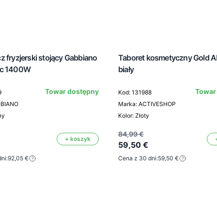
 fryzjerski stojący Gabbiano
Taboret kosmetyczny Gold 
ic 1400W
biały
Towar dostępny
Towar
9
Kod: 131988
BBIANO
Marka: ACTIVESHOP
ny
Kolor: Złoty
84,99 €
+ koszyk
59,50 €
ni:
92,05 €
Cena z 30 dni:
59,50 €