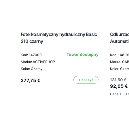
Fotel kosmetyczny hydrauliczny Basic
Odkurzacz
210 czarny
Automat
Towar dostępny
Kod: 147009
Kod: 14819
Marka: ACTIVESHOP
Marka: GA
Kolor: Czarny
Kolor: Czar
131,50 €
277,75 €
+ koszyk
92,05 €
Cena z 30 d