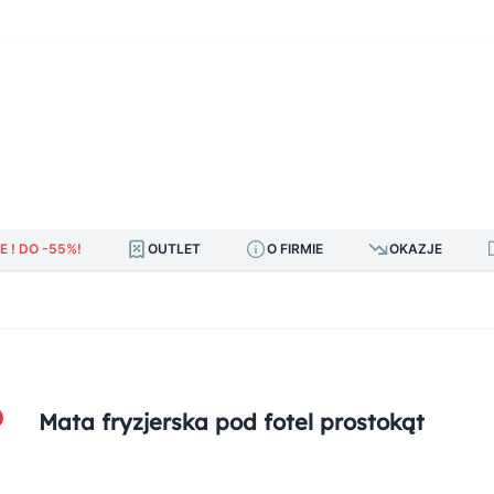
E ! DO -55%!
OUTLET
O FIRMIE
OKAZJE
Mata fryzjerska pod fotel prostokąt