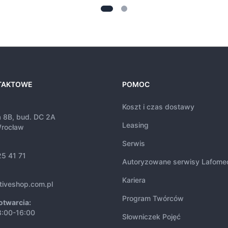
TAKTOWE
POMOC
Koszt i czas dostawy
a 8B, bud. DC 2A
Leasing
rocław
Serwis
25 41 71
Autoryzowane serwisy Lafome
Kariera
tiveshop.com.pl
Program Twórców
otwarcia:
8:00-16:00
Słowniczek Pojęć