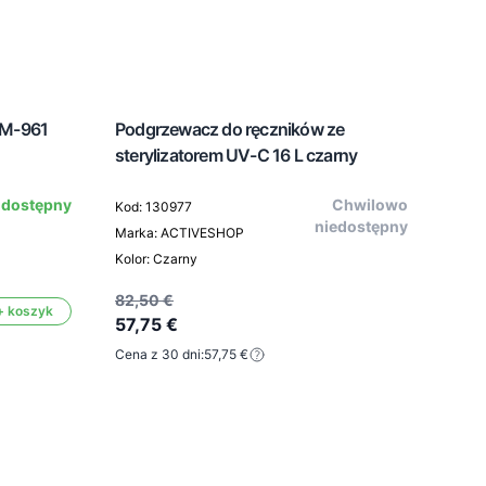
AM-961
Podgrzewacz do ręczników ze
Lamp
sterylizatorem UV-C 16 L czarny
 dostępny
Chwilowo
Kod: 130977
Kod: 
niedostępny
Marka: ACTIVESHOP
Mark
Kolor: Czarny
Kolor
82,50 €
+ koszyk
57,75 €
46,4
Cena z 30 dni:
57,75 €
32,
Cena 