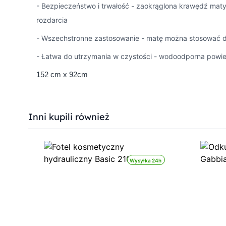
- Bezpieczeństwo i trwałość - zaokrąglona krawędź maty 
rozdarcia
- Wszechstronne zastosowanie - matę można stosować do 
- Łatwa do utrzymania w czystości - wodoodporna powie
152 cm x 92cm
Press to skip carousel
Inni kupili również
Wysyłka 24h