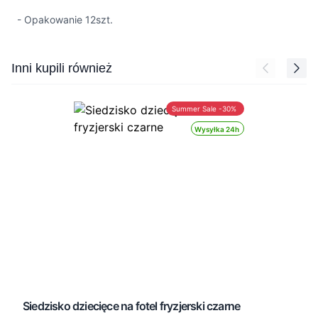
- Opakowanie 12szt.
Press to skip carousel
Inni kupili również
Summer Sale -30%
Wysyłka 24h
Siedzisko dziecięce na fotel fryzjerski czarne