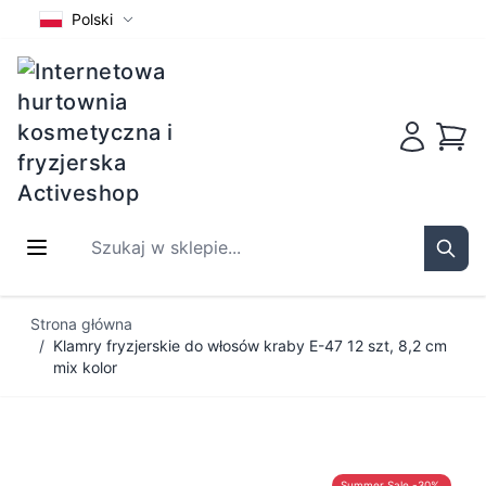
Polski
Koszy
Szukaj w sklepie...
Sear
Przejdź do treści
Strona główna
/
Klamry fryzjerskie do włosów kraby E-47 12 szt, 8,2 cm
mix kolor
Summer Sale -30%