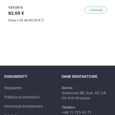
131,50 €
+ koszyk
92,05 €
Cena z 30 dni:
92,05 €
DOKUMENTY
DANE KONTAKTOWE
Regulamin
Adres:
Graniczna 8B, bud. DC 2A
Polityka prywatności
54-610 Wrocław
Informacje kontaktowe
Telefon:
+48 71 725 41 71