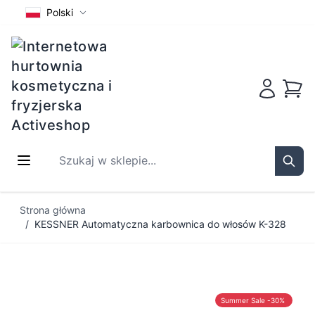
Polski
Koszy
Szukaj w sklepie...
Sear
Przejdź do treści
Strona główna
/
KESSNER Automatyczna karbownica do włosów K-328
Summer Sale -30%