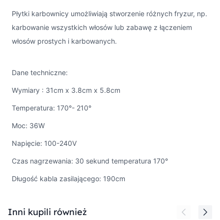
Płytki karbownicy umożliwiają stworzenie różnych fryzur, np.
karbowanie wszystkich włosów lub zabawę z łączeniem
włosów prostych i karbowanych.
Dane techniczne:
Wymiary : 31cm x 3.8cm x 5.8cm
Temperatura: 170°- 210°
Moc: 36W
Napięcie: 100-240V
Czas nagrzewania: 30 sekund temperatura 170°
Długość kabla zasilającego: 190cm
Press to skip carousel
Inni kupili również