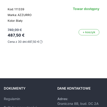
Towar dostępny
Kod: 111339
Marka: AZZURRO
Kolor: Biały
749,99 €
+ koszyk
487,50 €
Cena z 30 dni:
487,50 €
DOKUMENTY
DANE KONTAKTOWE
Regulamin
Adres:
Graniczna 8B, bud. DC 2A