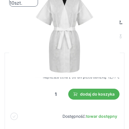
Jednorazowy szlafrok krótki rękaw 10szt.
Cena B2B
Cena detaliczna
18,24 €
12,77 €
Najniższa cena z 30 dni przed obniżką:
12,77 €
dodaj do koszyka
Dostępność:
towar dostępny