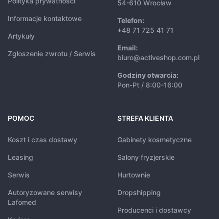
Polityka prywatności
54-610 Wrocław
Informacje kontaktowe
Telefon:
+48 71 725 41 71
Artykuły
Email:
Zgłoszenie zwrotu / Serwis
biuro@activeshop.com.pl
Godziny otwarcia:
Pon-Pt / 8:00-16:00
POMOC
STREFA KLIENTA
Koszt i czas dostawy
Gabinety kosmetyczne
Leasing
Salony fryzjerskie
Serwis
Hurtownie
Autoryzowane serwisy
Dropshipping
Lafomed
Producenci i dostawcy