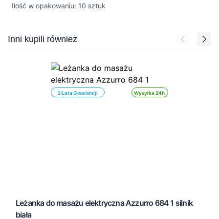
Ilość w opakowaniu: 10 sztuk
Press to skip carousel
Inni kupili również
2 Lata Gwarancji
Wysyłka 24h
Leżanka do masażu elektryczna Azzurro 684 1 silnik
biała