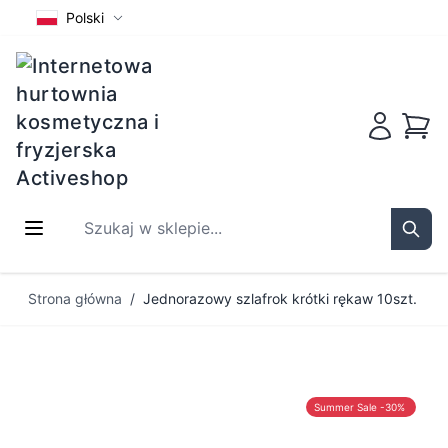
Polski
Koszy
Szukaj w sklepie...
Sear
Przejdź do treści
Strona główna
/
Jednorazowy szlafrok krótki rękaw 10szt.
Summer Sale -30%