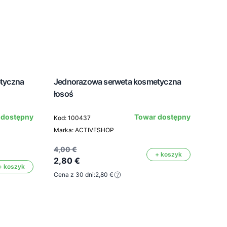
tyczna
Jednorazowa serweta kosmetyczna
łosoś
Jed
 dostępny
Towar dostępny
Kod: 100437
róż
Marka: ACTIVESHOP
Kod:
4,00 €
+ koszyk
2,80 €
Mark
+ koszyk
Kolor
Cena z 30 dni:
2,80 €
4,00
2,8
Cena 