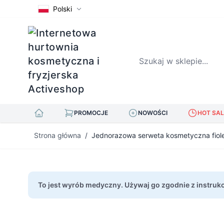
Polski
Szukaj w sklepie...
PROMOCJE
NOWOŚCI
HOT SAL
Przejdź do treści
Strona główna
/
Jednorazowa serweta kosmetyczna fiol
To jest wyrób medyczny. Używaj go zgodnie z instrukc