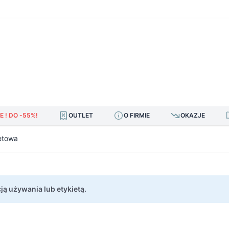
E ! DO -55%!
OUTLET
O FIRMIE
OKAZJE
etowa
ją używania lub etykietą.