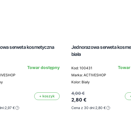
owa serweta kosmetyczna
Jednorazowa serweta kosme
biała
Towar dostępny
Towar
1
Kod: 100431
TIVESHOP
Marka: ACTIVESHOP
ny
Kolor: Biały
4,00 €
+ koszyk
2,80 €
ni:
2,97 €
Cena z 30 dni:
2,80 €