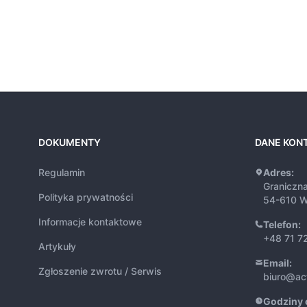
DOKUMENTY
DANE KON
Regulamin
Adres:
Graniczn
Polityka prywatności
54-610 W
Informacje kontaktowe
Telefon:
+48 71 7
Artykuły
Email:
Zgłoszenie zwrotu / Serwis
biuro@ac
Godziny 