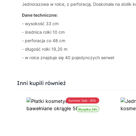
Jednorazowa w rolce, z perforacją. Doskonała na stolik
Dane techniczne:
- wysokość 33 cm
- średnica rolki 10 cm
- perforacja co 48 cm
- długość rolki 19,20 m
- w rolce znajduje się 40 pojedynczych serwet
Press to skip carousel
Inni kupili również
Summer Sale -30%
Wysyłka 24h