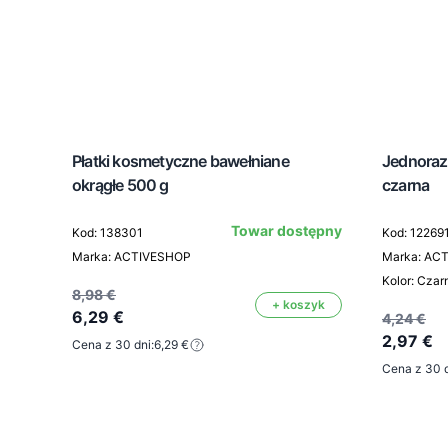
Płatki kosmetyczne bawełniane
Jednoraz
okrągłe 500 g
czarna
Towar dostępny
Kod: 138301
Kod: 12269
Marka: ACTIVESHOP
Marka: AC
Kolor: Czar
8,98 €
+ koszyk
6,29 €
4,24 €
2,97 €
Cena z 30 dni:
6,29 €
Cena z 30 d