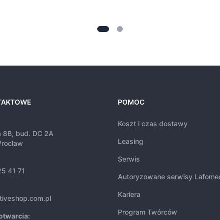
TAKTOWE
POMOC
Koszt i czas dostawy
a 8B, bud. DC 2A
Leasing
rocław
Serwis
25 41 71
Autoryzowane serwisy Lafome
Kariera
tiveshop.com.pl
Program Twórców
otwarcia: