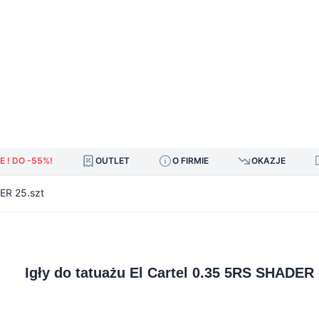
E ! DO -55%!
OUTLET
O FIRMIE
OKAZJE
DER 25.szt
Igły do tatuażu El Cartel 0.35 5RS SHADER 