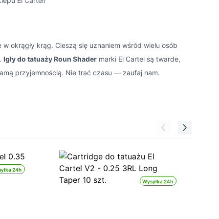
epu El Cartel!
e w okrągły krąg. Cieszą się uznaniem wśród wielu osób
3.
Igły do tatuaży Roun Shader
marki El Cartel są twarde,
 samą przyjemnością. Nie trać czasu — zaufaj nam.
yłka 24h
Wysyłka 24h