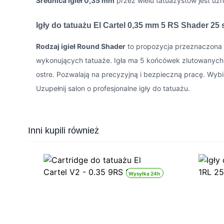
Średnica igieł 0,35 mm
przez wielu tatuażystów jest uz
Igły do tatuażu El Cartel 0,35 mm 5 RS Shader 25 s
Rodzaj igieł Round Shader
to propozycja przeznaczona z
wykonujących tatuaże. Igła ma 5 końcówek zlutowanych ze
ostre. Pozwalają na precyzyjną i bezpieczną pracę. Wybi
Uzupełnij salon o profesjonalne igły do tatuażu.
Press to skip carousel
Inni kupili również
Wysyłka 24h