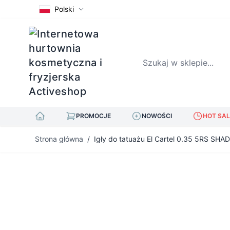
Polski
Szukaj w sklepie...
PROMOCJE
NOWOŚCI
HOT SAL
Przejdź do treści
Strona główna
/
Igły do tatuażu El Cartel 0.35 5RS SHA