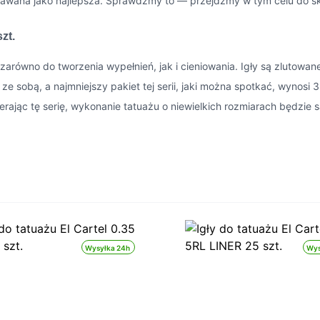
nawana jako najlepsza. Sprawdźmy to — przejdźmy w tym celu do skl
zt.
arówno do tworzenia wypełnień, jak i cieniowania. Igły są zlutowan
 sobą, a najmniejszy pakiet tej serii, jaki można spotkać, wynosi 
erając tę serię, wykonanie tatuażu o niewielkich rozmiarach będzie
Wysyłka 24h
Wys