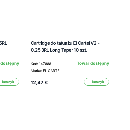
 5RL
Cartridge do tatuażu El Cartel V2 -
0.25 3RL Long Taper 10 szt.
Cart
 dostępny
Towar dostępny
Kod: 147888
0.35
Marka: EL CARTEL
Kod: 
+ koszyk
12,47 €
+ koszyk
Mark
12,