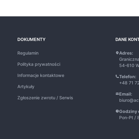
DOKUMENTY
DANE KON
Regulamin
Adres:
Graniczn
Polityka prywatności
54-610 W
Informacje kontaktowe
Telefon:
+48 71 7
Artykuły
Email:
Zgłoszenie zwrotu / Serwis
biuro@ac
Godziny 
Pon-Pt / 