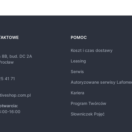
TAKTOWE
POMOC
Koszt i czas dostawy
a 8B, bud. DC 2A
Leasing
rocław
Serwis
25 41 71
Autoryzowane serwisy Lafome
Kariera
tiveshop.com.pl
Program Twórców
otwarcia:
8:00-16:00
Słowniczek Pojęć