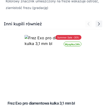
Kolorowy znacznik umieszczony na frezie wskazuje ostrość,
ziarnistość frezu (gradację)
Press to skip carousel
Inni kupili również
Summer Sale -30%
Wysyłka 24h
Frez Exo pro diamentowa kulka 3,1 mm bl