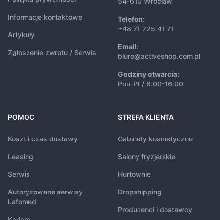
54-610 Wrocław
Informacje kontaktowe
Telefon:
+48 71 725 41 71
Artykuły
Email:
Zgłoszenie zwrotu / Serwis
biuro@activeshop.com.pl
Godziny otwarcia:
Pon-Pt / 8:00-16:00
POMOC
STREFA KLIENTA
Koszt i czas dostawy
Gabinety kosmetyczne
Leasing
Salony fryzjerskie
Serwis
Hurtownie
Autoryzowane serwisy
Dropshipping
Lafomed
Producenci i dostawcy
Kariera