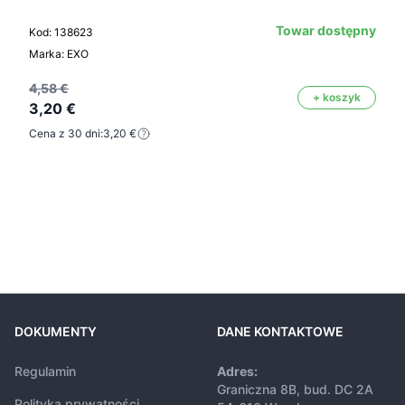
Towar dostępny
Kod: 138623
Marka: EXO
4,58 €
+ koszyk
3,20 €
Cena z 30 dni:
3,20 €
DOKUMENTY
DANE KONTAKTOWE
Regulamin
Adres:
Graniczna 8B, bud. DC 2A
Polityka prywatności