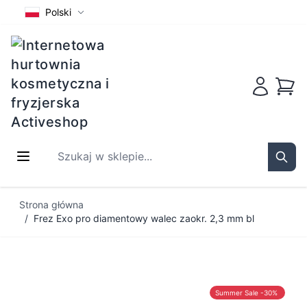
Polski
Koszy
Szukaj w sklepie...
Sear
Przejdź do treści
Strona główna
/
Frez Exo pro diamentowy walec zaokr. 2,3 mm bl
Summer Sale -30%