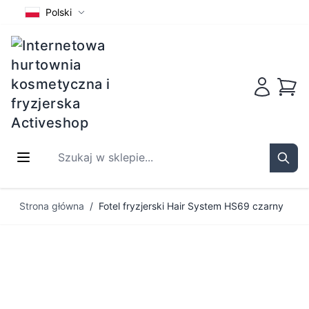
Polski
Koszy
Szukaj w sklepie...
Sear
Przejdź do treści
Strona główna
/
Fotel fryzjerski Hair System HS69 czarny