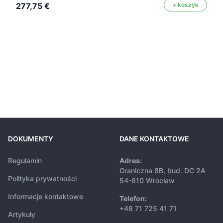
277,75 €
+ koszyk
DOKUMENTY
DANE KONTAKTOWE
Regulamin
Adres:
Graniczna 8B, bud. DC 2A
Polityka prywatności
54-610 Wrocław
Informacje kontaktowe
Telefon:
+48 71 725 41 71
Artykuły