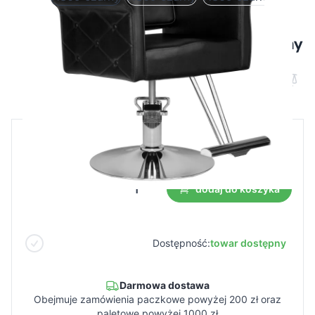
Fotel fryzjerski Hair System HS69 czarny
Cena B2B
Cena detaliczna
274,99 €
dodaj do koszyka
Dostępność:
towar dostępny
Darmowa dostawa
Obejmuje zamówienia paczkowe powyżej 200 zł oraz
paletowe powyżej 1000 zł