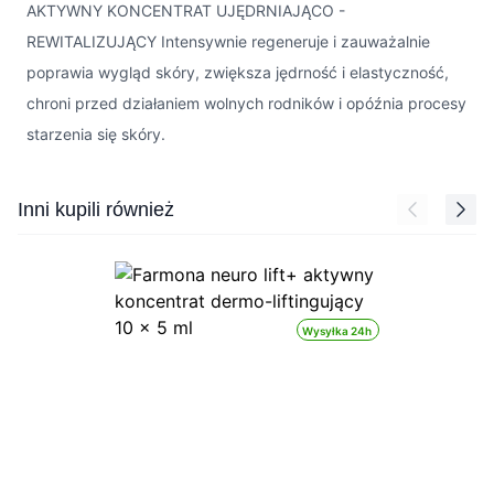
AKTYWNY KONCENTRAT UJĘDRNIAJĄCO -
REWITALIZUJĄCY Intensywnie regeneruje i zauważalnie
poprawia wygląd skóry, zwiększa jędrność i elastyczność,
chroni przed działaniem wolnych rodników i opóźnia procesy
starzenia się skóry.
Press to skip carousel
Inni kupili również
Wysyłka 24h