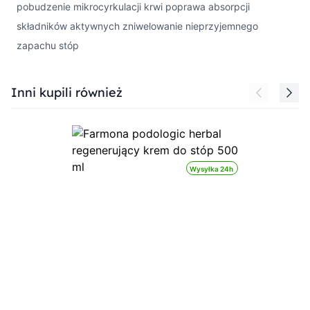
pobudzenie mikrocyrkulacji krwi poprawa absorpcji
składników aktywnych zniwelowanie nieprzyjemnego
zapachu stóp
Press to skip carousel
Inni kupili również
Wysyłka 24h