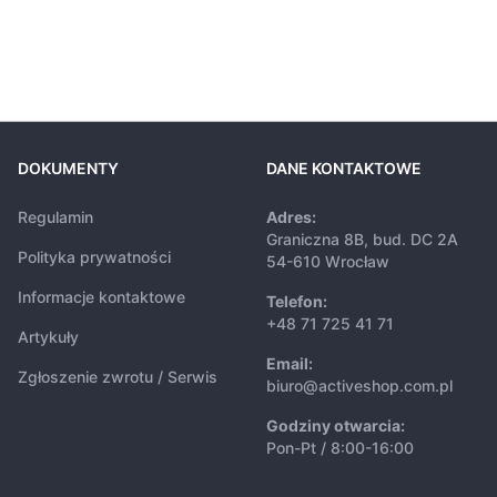
DOKUMENTY
DANE KONTAKTOWE
Regulamin
Adres:
Graniczna 8B, bud. DC 2A
Polityka prywatności
54-610 Wrocław
Informacje kontaktowe
Telefon:
+48 71 725 41 71
Artykuły
Email:
Zgłoszenie zwrotu / Serwis
biuro@activeshop.com.pl
Godziny otwarcia:
Pon-Pt / 8:00-16:00