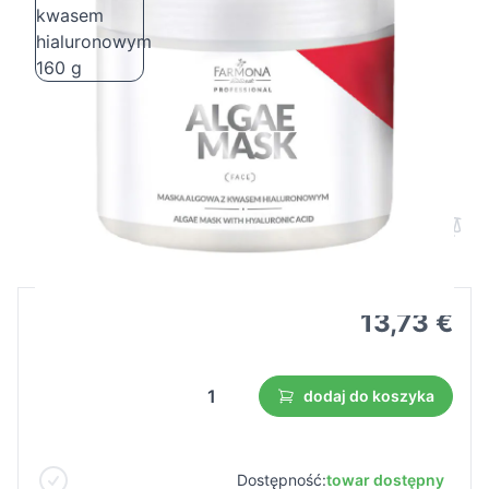
Farmona maska algowa z kwasem
hialuronowym 160 g
Cena B2B
Cena detaliczna
13,73 €
dodaj do koszyka
Dostępność:
towar dostępny