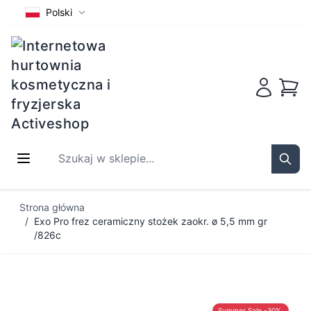
Polski
Koszy
Szukaj w sklepie...
Sear
Przejdź do treści
Strona główna
/
Exo Pro frez ceramiczny stożek zaokr. ø 5,5 mm gr
/826c
Summer Sale -30%