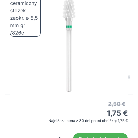
Exo Pro frez ceramiczny stożek zaokr. ø
5,5 mm gr /826c
Cena B2B
Cena detaliczna
2,50 €
1,75 €
Najniższa cena z 30 dni przed obniżką:
1,75 €