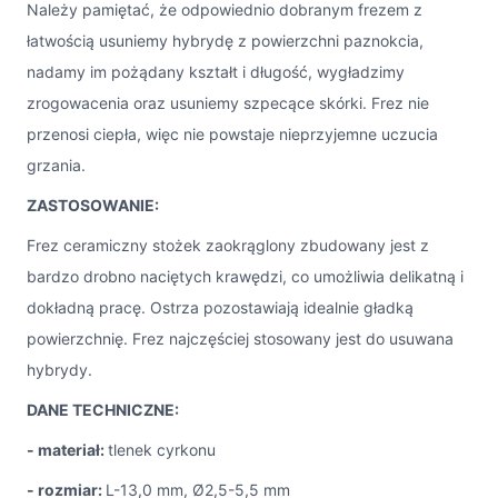
Należy pamiętać, że odpowiednio dobranym frezem z
łatwością usuniemy hybrydę z powierzchni paznokcia,
nadamy im pożądany kształt i długość, wygładzimy
zrogowacenia oraz usuniemy szpecące skórki. Frez nie
przenosi ciepła, więc nie powstaje nieprzyjemne uczucia
grzania.
ZASTOSOWANIE:
Frez ceramiczny stożek zaokrąglony zbudowany jest z
bardzo drobno naciętych krawędzi, co umożliwia delikatną i
dokładną pracę. Ostrza pozostawiają idealnie gładką
powierzchnię. Frez najczęściej stosowany jest do usuwana
hybrydy.
DANE TECHNICZNE:
- materiał:
tlenek cyrkonu
- rozmiar:
L-13,0 mm, Ø2,5-5,5 mm