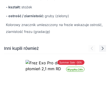
- kształt:
stożek
- ostrość / ziarnistość:
gruby (zielony)
Kolorowy znacznik umieszczony na frezie wskazuje ostrość,
ziarnistość frezu (gradację)
Press to skip carousel
Inni kupili również
Summer Sale -30%
Wysyłka 24h