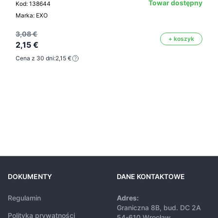
Towar dostępny
Kod: 138644
Marka: EXO
3,08 €
+ koszyk
2,15 €
Cena z 30 dni:
2,15 €
DOKUMENTY
DANE KONTAKTOWE
Regulamin
Adres:
Graniczna 8B, bud. DC 2A
Polityka prywatności
54-610 Wrocław