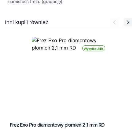
ziarnistość frezu (gradację)
Press to skip carousel
Inni kupili również
Wysyłka 24h
Frez Exo Pro diamentowy płomień 2,1 mm RD