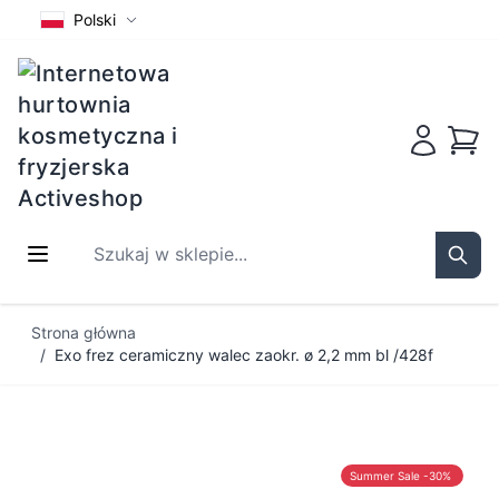
Polski
Koszy
Szukaj w sklepie...
Sear
Przejdź do treści
Strona główna
/
Exo frez ceramiczny walec zaokr. ø 2,2 mm bl /428f
Summer Sale -30%