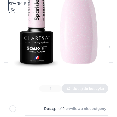
CLARESA Lakier hybrydowy SPARKLE 2
-5g
Cena B2B
Cena detaliczna
4,23 €
dodaj do koszyka
Dostępność:
chwilowo niedostępny