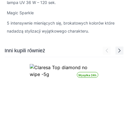
lampa UV 36 W – 120 sek.
Magic Sparkle
5 intensywnie mieniących się, brokatowych kolorów które
nadadzą stylizacji wyjątkowego charakteru.
Press to skip carousel
Inni kupili również
Wysyłka 24h