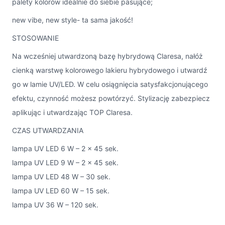
palety kolorów idealnie do siebie pasujące;
new vibe, new style- ta sama jakość!
STOSOWANIE
Na wcześniej utwardzoną bazę hybrydową Claresa, nałóż
cienką warstwę kolorowego lakieru hybrydowego i utwardź
go w lamie UV/LED. W celu osiągnięcia satysfakcjonującego
efektu, czynność możesz powtórzyć. Stylizację zabezpiecz
aplikując i utwardzając TOP Claresa.
CZAS UTWARDZANIA
lampa UV LED 6 W – 2 x 45 sek.
lampa UV LED 9 W – 2 x 45 sek.
lampa UV LED 48 W – 30 sek.
lampa UV LED 60 W – 15 sek.
lampa UV 36 W – 120 sek.