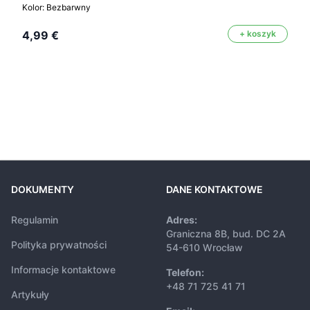
Kolor: Bezbarwny
4,99 €
+ koszyk
DOKUMENTY
DANE KONTAKTOWE
Regulamin
Adres:
Graniczna 8B, bud. DC 2A
Polityka prywatności
54-610 Wrocław
Informacje kontaktowe
Telefon:
+48 71 725 41 71
Artykuły