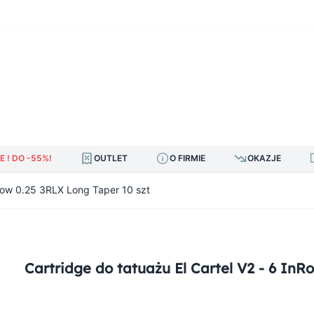
E ! DO -55%!
OUTLET
O FIRMIE
OKAZJE
nRow 0.25 3RLX Long Taper 10 szt
Cartridge do tatuażu El Cartel V2 - 6 InR