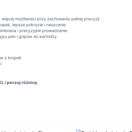
 - więcej możliwości przy zachowaniu pełnej precyzji
ropek, lepsze pokrycie i nasycenie
a membrana i precyzyjne prowadzenie
ypu pen i gripów do kartridży
ów z kropek
i
L i poczuj różnicę.