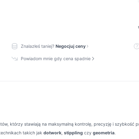
Znalazłeś taniej?
Negocjuj ceny
Powiadom mnie gdy cena spadnie
stów, którzy stawiają na maksymalną kontrolę, precyzję i szybkość p
w technikach takich jak
dotwork
,
stippling
czy
geometria
.