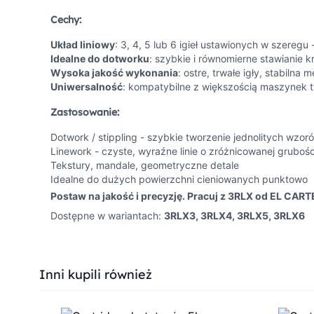
Cechy:
Układ liniowy
: 3, 4, 5 lub 6 igieł ustawionych w szeregu
Idealne do dotworku
: szybkie i równomierne stawianie k
Wysoka jakość wykonania
: ostre, trwałe igły, stabiln
Uniwersalność
: kompatybilne z większością maszynek t
Zastosowanie:
Dotwork / stippling - szybkie tworzenie jednolitych wzor
Linework - czyste, wyraźne linie o zróżnicowanej grubośc
Tekstury, mandale, geometryczne detale
Idealne do dużych powierzchni cieniowanych punktowo
Postaw na jakość i precyzję. Pracuj z 3RLX od EL CARTE
Dostępne w wariantach:
3RLX3, 3RLX4, 3RLX5, 3RLX6
Press to skip carousel
Inni kupili również