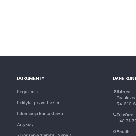
DOKUMENTY
DANE KON
Regulamin
Adres:
Graniczn
Polityka prywatności
54-610 W
Informacje kontaktowe
Telefon:
+48 71 7
Artykuły
Email:
Zgłoszenie zwrotu / Serwis