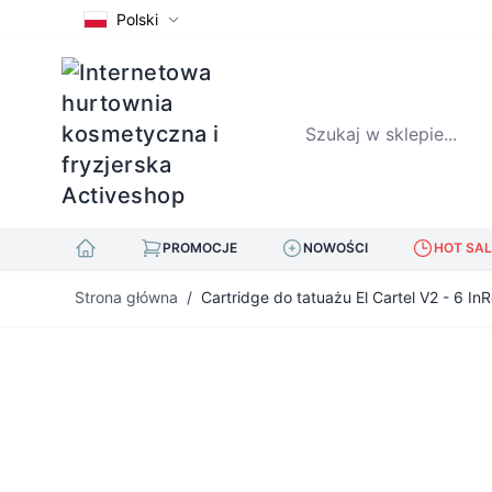
Polski
Szukaj w sklepie...
PROMOCJE
NOWOŚCI
HOT SAL
Przejdź do treści
Strona główna
/
Cartridge do tatuażu El Cartel V2 - 6 I