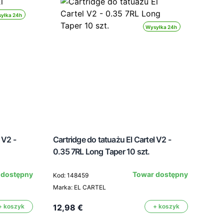
yłka 24h
Wysyłka 24h
 V2 -
Cartridge do tatuażu El Cartel V2 -
0.35 7RL Long Taper 10 szt.
Cart
 dostępny
Towar dostępny
Kod: 148459
0.30
Marka: EL CARTEL
Kod:
+ koszyk
12,98 €
+ koszyk
Mark