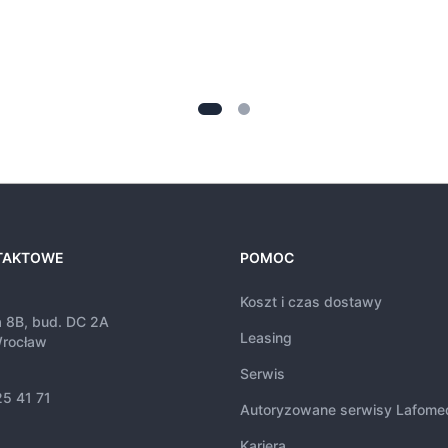
TAKTOWE
POMOC
Koszt i czas dostawy
a 8B, bud. DC 2A
Leasing
rocław
Serwis
25 41 71
Autoryzowane serwisy Lafome
Kariera