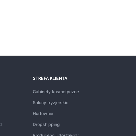
12,
STREFA KLIENTA
Gabinety kosmetyczne
Salony fryzjerskie
Hurtownie
d
Dropshipping
Producenci i dostawcy