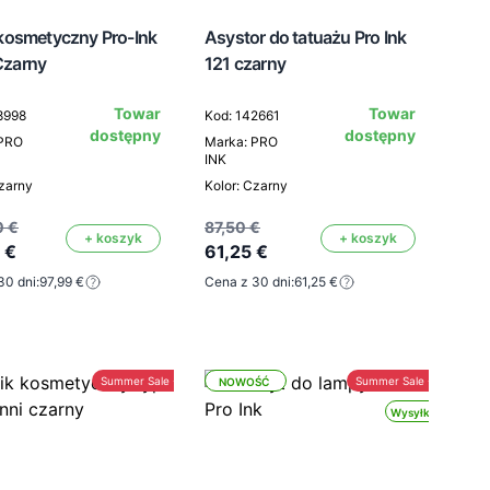
 kosmetyczny Pro-Ink
Asystor do tatuażu Pro Ink
Czarny
121 czarny
Towar
Towar
8998
Kod: 142661
dostępny
dostępny
 PRO
Marka: PRO
INK
Czarny
Kolor: Czarny
0 €
87,50 €
+ koszyk
+ koszyk
 €
61,25 €
30 dni:
97,99 €
Cena z 30 dni:
61,25 €
Summer Sale -30%
Summer Sale -30%
NOWOŚĆ
Wysyłka 24h