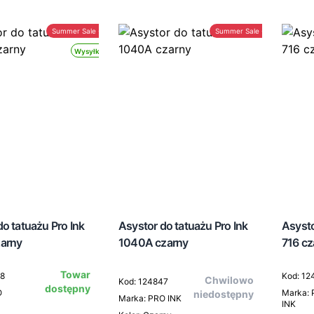
Summer Sale -30%
Summer Sale -30%
Wysyłka 24h
o tatuażu Pro Ink
Asystor do tatuażu Pro Ink
Asysto
arny
1040A czarny
716 cz
Towar
48
Kod: 12
Chwilowo
Kod: 124847
dostępny
O
Marka:
niedostępny
Marka: PRO INK
INK