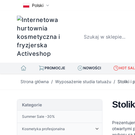
Polski
Szukaj w sklepie...
PROMOCJE
NOWOŚCI
HOT SAL
Przejdź do treści
Strona główna
/
Wyposażenie studia tatuażu
/
Stoliki i
Stoli
Kategorie
Summer Sale -30%
Prezentuj
otwartymi 
Kosmetyka profesjonalna
wyboru są 