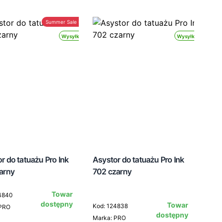
Summer Sale -30%
Wysyłka 24h
Wysyłka 24h
r do tatuażu Pro Ink
Asystor do tatuażu Pro Ink
arny
702 czarny
Towar
4840
dostępny
Towar
Kod: 124838
 PRO
dostępny
Marka: PRO