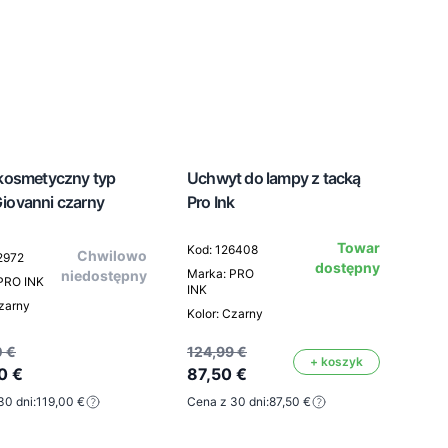
 kosmetyczny typ
Uchwyt do lampy z tacką
iovanni czarny
Pro Ink
Towar
Kod: 126408
Chwilowo
2972
dostępny
Marka: PRO
niedostępny
PRO INK
INK
Czarny
Kolor: Czarny
0 €
124,99 €
+ koszyk
0 €
87,50 €
30 dni:
119,00 €
Cena z 30 dni:
87,50 €