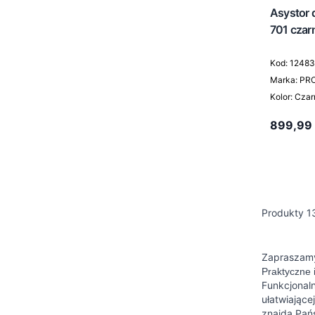
Asystor d
701 czar
Kod: 1248
Marka: PR
Kolor: Cza
899,99
Produkty
1
Zapraszamy 
Praktyczne 
Funkcjonal
ułatwiające
znajdą Pań