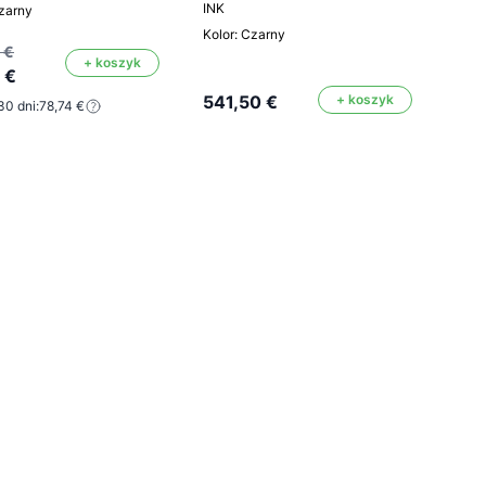
INK
Czarny
Kolor: Czarny
 €
+ koszyk
 €
541,50 €
+ koszyk
30 dni:
78,74 €