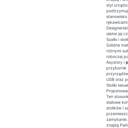
styl urząd
podtrzymuj
stanowisko 
rękawicami
Designersk
ułatwi jej 
Szafki i sto
Solidne mat
różnymi sub
roboczej p
Asystory i
p
przybornik
przyrządów
USB oraz p
Stoliki tatu
Proponowa
Ten stosunk
stalowe ko
stolików i 
przemieszcz
zamykanie.
znajdą Pańs