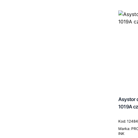
Asystor d
1019A cz
Kod: 1248
Marka: PR
INK