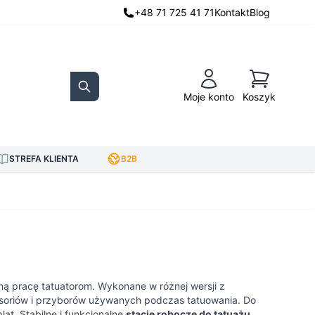
+48 71 725 41 71
Kontakt
Blog
Koszyk
Moje konto
Koszyk
Search
STREFA KLIENTA
B2B
nną pracę tatuatorom. Wykonane w różnej wersji z
esoriów i przyborów używanych podczas tatuowania. Do
at. Stabilne i funkcjonalne
stacje robocze do tatuażu