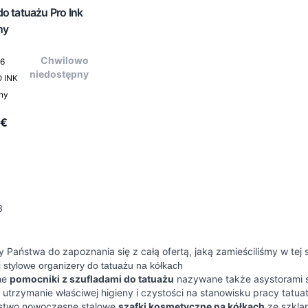
o tatuażu Pro Ink
ny
Chwilowo
36
niedostępny
O INK
rny
 €
3
Państwa do zapoznania się z całą ofertą, jaką zamieściliśmy w tej
i stylowe organizery do tatuażu na kółkach
ne
pomocniki z szufladami do tatuażu
nazywane także asystorami s
j utrzymanie właściwej higieny i czystości na stanowisku pracy ta
stwo nowoczesne stalowe
szafki kosmetyczne na kółkach
ze szklan