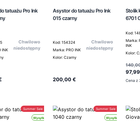
o tatuażu Pro Ink
Asystor do tatuażu Pro Ink
Stolik
ny
015 czarny
6701 
Kod: 14
Marka:
Chwilowo
Chwilowo
25
Kod: 154324
INK
niedostępny
niedostępny
O INK
Marka: PRO INK
Kolor: 
rny
Kolor: Czarny
140,0
97,99
€
200,00 €
Cena z 
Summer Sale -30%
Summer Sale -30%
Wysyłka 24h
Wysyłka 24h