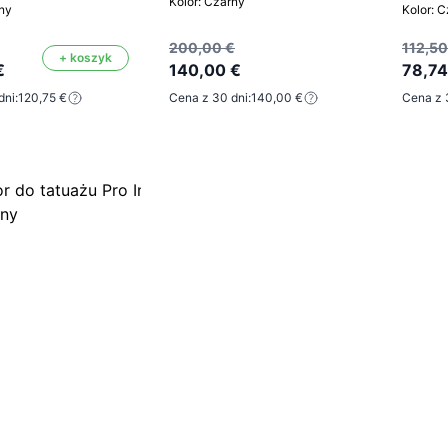
Kolor: Czarny
rny
Kolor: 
200,00 €
112,50
+ koszyk
€
140,00 €
78,74
dni:
120,75 €
Cena z 30 dni:
140,00 €
Cena z 