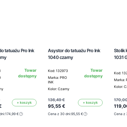
o tatuażu Pro Ink
Asystor do tatuażu Pro Ink
Stolik
rny
1040 czarny
1031 G
Towar
Towar
1
Kod: 132973
Kod: 13
dostępny
dostępny
O
Marka: PRO
Marka: 
INK
Kolor: 
rny
Kolor: Czarny
€
136,49 €
170,0
+ koszyk
+ koszyk
€
95,55 €
119,0
dni:
174,99 €
Cena z 30 dni:
95,55 €
Cena z 