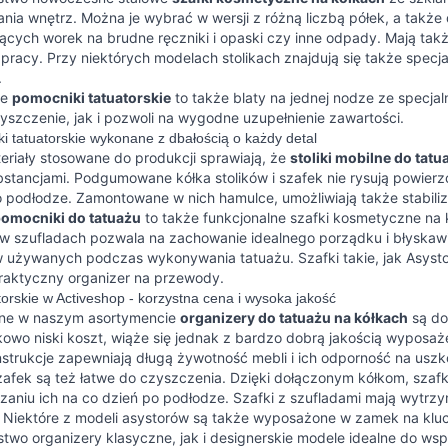
zania wnętrz. Można je wybrać w wersji z różną liczbą półek, a ta
ących worek na brudne ręczniki i opaski czy inne odpady. Mają tak
pracy. Przy niektórych modelach stolikach znajdują się także specj
.
ie
pomocniki tatuatorskie
to także blaty na jednej nodze ze specj
czyszczenie, jak i pozwoli na wygodne uzupełnienie zawartości.
liki tatuatorskie wykonane z dbałością o każdy detal
eriały stosowane do produkcji sprawiają, że
stoliki mobilne do tatu
stancjami. Podgumowane kółka stolików i szafek nie rysują powierzc
o podłodze. Zamontowane w nich hamulce, umożliwiają także stabili
omocniki do tatuażu
to także funkcjonalne szafki kosmetyczne na 
 w szufladach pozwala na zachowanie idealnego porządku i błyskaw
 używanych podczas wykonywania tatuażu. Szafki takie, jak Asystor
raktyczny organizer na przewody.
atorskie w Activeshop - korzystna cena i wysoka jakość
ne w naszym asortymencie
organizery do tatuażu na kółkach
są do
owo niski koszt, wiąże się jednak z bardzo dobrą jakością wyposaż
nstrukcje zapewniają długą żywotność mebli i ich odporność na us
szafek są też łatwe do czyszczenia. Dzięki dołączonym kółkom, szafk
aniu ich na co dzień po podłodze. Szafki z szufladami mają wytrzyma
 Niektóre z modeli asystorów są także wyposażone w zamek na kluc
two organizery klasyczne, jak i designerskie modele idealne do ws