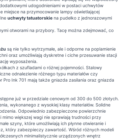
kże dodatkowymi udogodnieniami w postaci uchwytów
że miejsce na przymocowanie lampy oświetlającej
alne
uchwyty tatuatorskie
na pudełko z jednorazowymi
alnymi otworami na przybory. Tacę można zdejmować, co
ażu
są nie tylko wytrzymałe, ale i odporne na poplamienie
hni oraz umożliwiają dyskretne i ciche przesuwanie stacji
zację wyposażenia.
kółkach z szufladami o różnej pojemności. Stalowy
iczne odnalezienie różnego typu materiałów czy
 Pro Ink 701 mają także gniazda zasilania oraz gniazda
stępne już w przedziale cenowym od 300 do 500 złotych.
enia, wykonanego z wysokiej klasy materiałów. Solidne
zkodzenia. Odpowiednio zabezpieczone powierzchnie
i mimo większej wagi nie sprawiają trudności przy
łe szyny, które umożliwiają ich płynne otwieranie i
z, który zabezpieczy zawartość. Wśród różnych modeli
półczesnych minimalistycznie urządzonych wnętrz