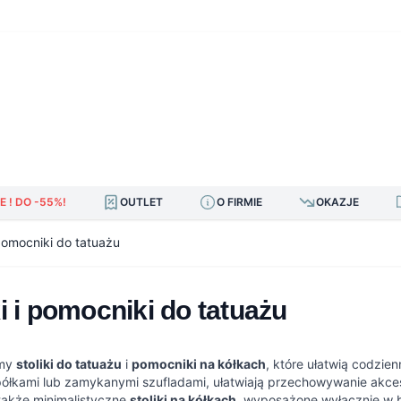
E ! DO -55%!
OUTLET
O FIRMIE
OKAZJE
 pomocniki do tatuażu
ki i pomocniki do tatuażu
emy
stoliki do tatuażu
i
pomocniki na kółkach
, które ułatwią codzie
półkami lub zamykanymi szufladami, ułatwiają przechowywanie akc
także minimalistyczne
stoliki na kółkach
, wyposażone wyłącznie w bl