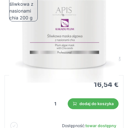
Apis maska algowa śliwkowa z
nasionami chia 200 g
Cena B2B
Cena detaliczna
16,54 €
dodaj do koszyka
Dostępność:
towar dostępny