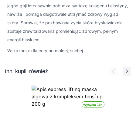
jagód goji intensywnie pobudza syntezę kolagenu i elastyny,
nawilża i pomaga długotrwale utrzymać zdrowy wygląd
skóry. Sprawia, że pozbawiona życia skóra błyskawicznie
zostaje zrewitalizowana promieniując zdrowym, pełnym
energii blaskiem.
Wskazania: dla cery normalnej, suchej.
Press to skip carousel
Inni kupili również
Wysyłka 24h