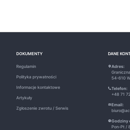
DOKUMENTY
DANE KON
Regulamin
Adres:
Graniczn
Polityka prywatności
54-610 W
Informacje kontaktowe
Telefon:
+48 71 7
Artykuły
Email:
Zgłoszenie zwrotu / Serwis
biuro@ac
Godziny 
Pon-Pt / 