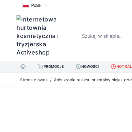
Polski
Szukaj w sklepie...
PROMOCJE
NOWOŚCI
HOT SAL
Przejdź do treści
Strona główna
/
Apis kropla relaksu orientalny olejek d