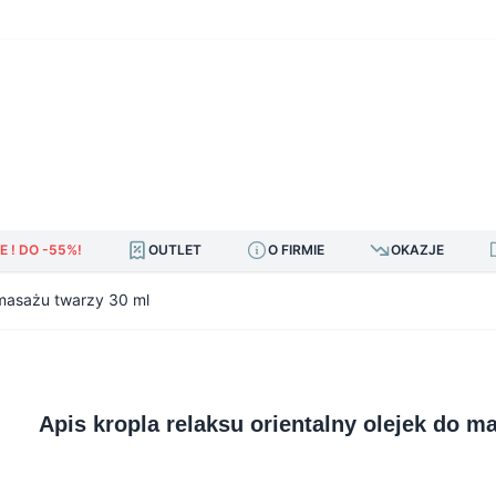
E ! DO -55%!
OUTLET
O FIRMIE
OKAZJE
o masażu twarzy 30 ml
Apis kropla relaksu orientalny olejek do m