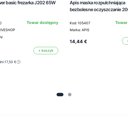
wer basic frezarka J202 65W
Apis maska rozpulchniająca
bezbolesne oczyszczanie 20
Towar dostępny
Towar
0
Kod: 105407
TIVESHOP
Marka: APIS
ny
14,44 €
+ koszyk
ni:
17,50 €