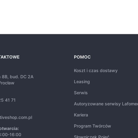
TAKTOWE
POMOC
Koszt i czas dostawy
a 8B, bud. DC 2A
Leasing
rocław
Serwis
25 41 71
Autoryzowane serwisy Lafome
Kariera
tiveshop.com.pl
Program Twórców
otwarcia:
8:00-16:00
Słowniczek Pojęć