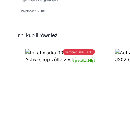
ujędrniające i wygładzające.
Pojemność 30 ml
Press to skip carousel
Inni kupili również
Summer Sale -30%
Wysyłka 24h