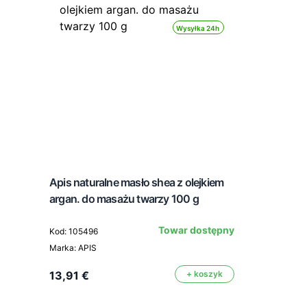
Wysyłka 24h
Apis naturalne masło shea z olejkiem
argan. do masażu twarzy 100 g
Towar dostępny
Kod: 105496
Marka: APIS
13,91 €
+ koszyk