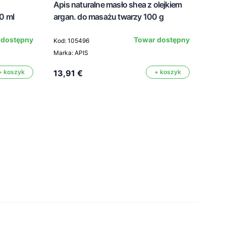
Apis naturalne masło shea z olejkiem
Api
0 ml
argan. do masażu twarzy 100 g
emul
cera
 dostępny
Towar dostępny
Kod: 105496
Marka: APIS
Kod: 
+ koszyk
13,91 €
+ koszyk
Marka
10,