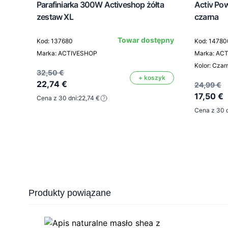
Parafiniarka 300W Activeshop żółta
Activ Po
zestaw XL
czarna
Towar dostępny
Kod: 137680
Kod: 14780
Marka: ACTIVESHOP
Marka: AC
Kolor: Czar
32,50 €
+ koszyk
22,74 €
24,99 €
17,50 €
Cena z 30 dni:
22,74 €
Cena z 30 d
Press to skip carousel
Produkty powiązane