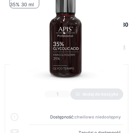
Apis glyco terapis kwas glikolowy 35% 30
ml
Cena B2B
Cena detaliczna
16,80 €
dodaj do koszyka
Dostępność:
chwilowo niedostępny
Zapytaj o dostępność