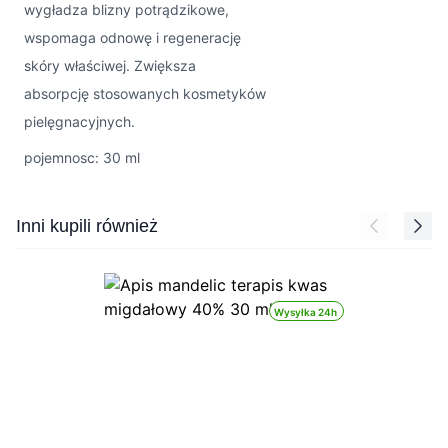
wygładza blizny potrądzikowe,
wspomaga odnowę i regenerację
skóry właściwej. Zwiększa
absorpcję stosowanych kosmetyków
pielęgnacyjnych.
pojemnosc: 30 ml
Press to skip carousel
Inni kupili również
Wysyłka 24h