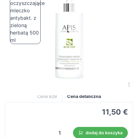
Apis acne-stop oczyszczające mleczko
antybakt. z zieloną herbatą 500 ml
Cena B2B
Cena detaliczna
11,50 €
dodaj do koszyka