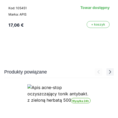
Towar dostępny
Kod: 105451
Marka: APIS
17,06 €
+ koszyk
Press to skip carousel
Produkty powiązane
Wysyłka 24h