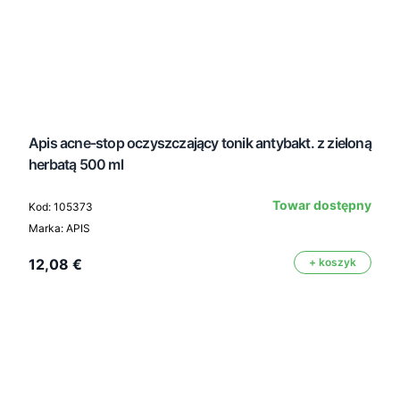
Apis acne-stop oczyszczający tonik antybakt. z zieloną
herbatą 500 ml
Towar dostępny
Kod: 105373
Marka: APIS
12,08 €
+ koszyk