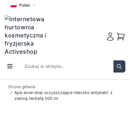
Polski
Koszy
Szukaj w sklepie...
Sear
Przejdź do treści
Strona główna
/
Apis acne-stop oczyszczające mleczko antybakt. z
zieloną herbatą 500 ml