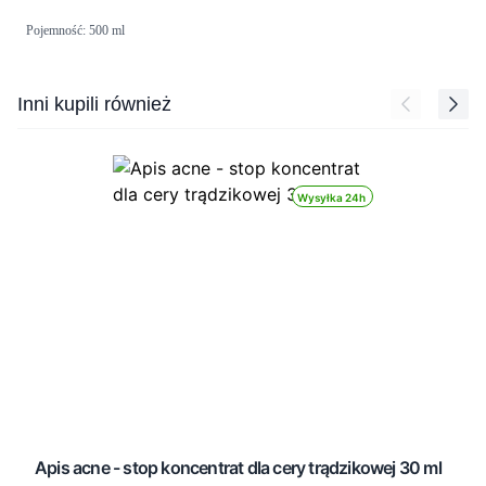
Pojemność: 500 ml
Press to skip carousel
Inni kupili również
Wysyłka 24h
Apis acne - stop koncentrat dla cery trądzikowej 30 ml