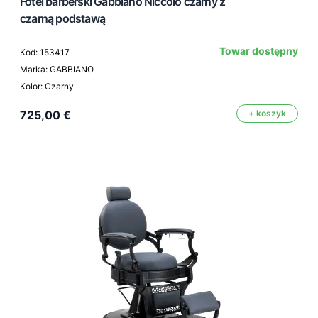
Fotel barberski Gabbiano Niccolo czarny z
czarną podstawą
Towar dostępny
Kod: 153417
Marka: GABBIANO
Kolor: Czarny
725,00 €
+ koszyk