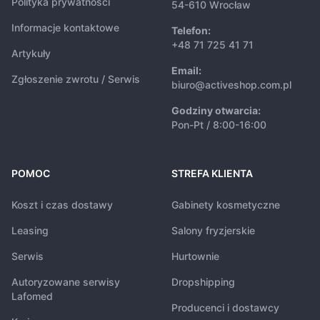
Polityka prywatności
54-610 Wrocław
Informacje kontaktowe
Telefon:
+48 71 725 41 71
Artykuły
Email:
Zgłoszenie zwrotu / Serwis
biuro@activeshop.com.pl
Godziny otwarcia:
Pon-Pt / 8:00-16:00
POMOC
STREFA KLIENTA
Koszt i czas dostawy
Gabinety kosmetyczne
Leasing
Salony fryzjerskie
Serwis
Hurtownie
Autoryzowane serwisy
Dropshipping
Lafomed
Producenci i dostawcy