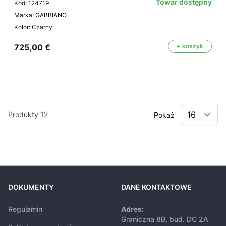
Towar dostępny
Kod: 124719
Marka: GABBIANO
Kolor: Czarny
725,00 €
+ koszyk
Produkty
12
Pokaż
DOKUMENTY
DANE KONTAKTOWE
Regulamin
Adres:
Graniczna 8B, bud. DC 2A