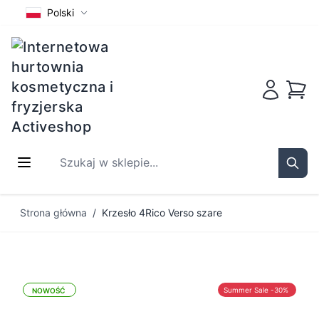
Polski
Koszy
Szukaj w sklepie...
Sear
Przejdź do treści
Strona główna
/
Krzesło 4Rico Verso szare
Summer Sale -30%
NOWOŚĆ