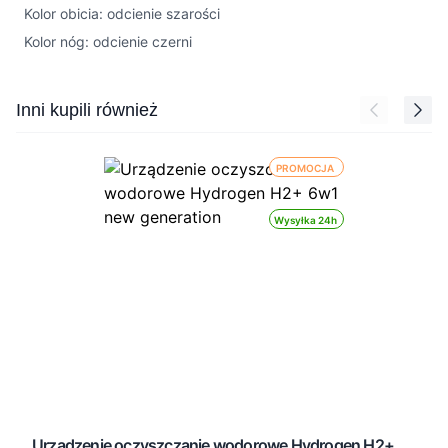
Kolor obicia: odcienie szarości
Kolor nóg: odcienie czerni
Press to skip carousel
Inni kupili również
PROMOCJA
Wysyłka 24h
Urządzenie oczyszczanie wodorowe Hydrogen H2+