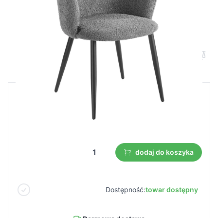
Krzesło 4Rico Verso szare
Cena B2B
Cena detaliczna
77,50 €
54,24 €
Najniższa cena z 30 dni przed obniżką:
54,24 €
dodaj do koszyka
Dostępność:
towar dostępny