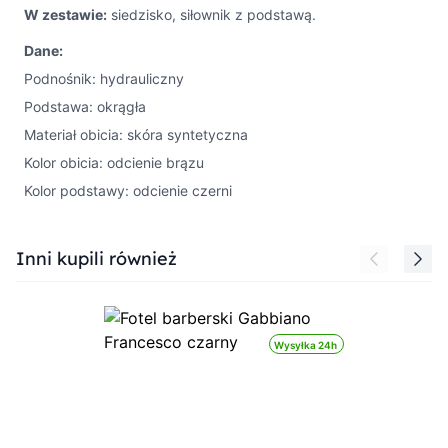
W zestawie:
siedzisko, siłownik z podstawą.
Dane:
Podnośnik: hydrauliczny
Podstawa: okrągła
Materiał obicia: skóra syntetyczna
Kolor obicia: odcienie brązu
Kolor podstawy: odcienie czerni
Press to skip carousel
Inni kupili również
Wysyłka 24h