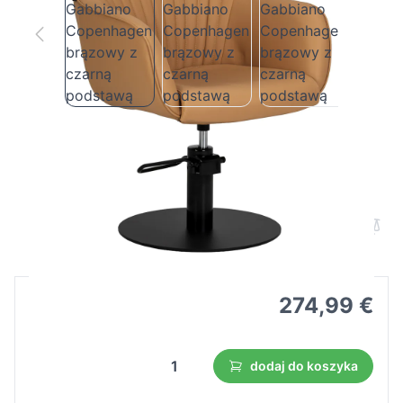
Fotel fryzjerski Gabbiano Copenhagen
brązowy z czarną podstawą
Cena B2B
Cena detaliczna
274,99 €
dodaj do koszyka